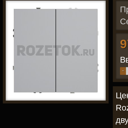
П
С
9
В
−
Це
Ro
дв