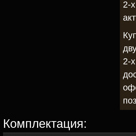
2-х
акт
Ку
дв
2-х
до
оф
по
Комплектация: