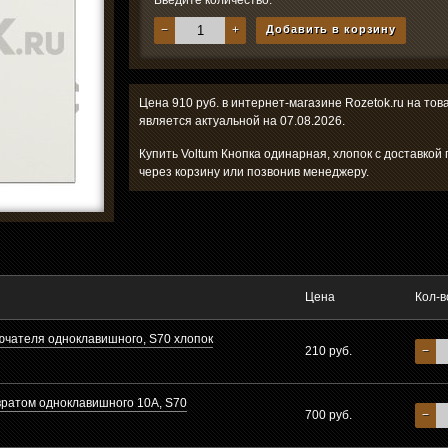
Введите количество:
−
+
Добавить в корзину
Цена 910 руб. в интернет-магазине Rozetok.ru на тов
является актуальной на 07.08.2026.
Купить Voltum Кнопка одинарная, хлопок с доставкой
через корзину или позвонив менеджеру.
Цена
Кол-в
чателя одноклавишного, S70 хлопок
210 руб.
−
ратом одноклавишного 10А, S70
700 руб.
−