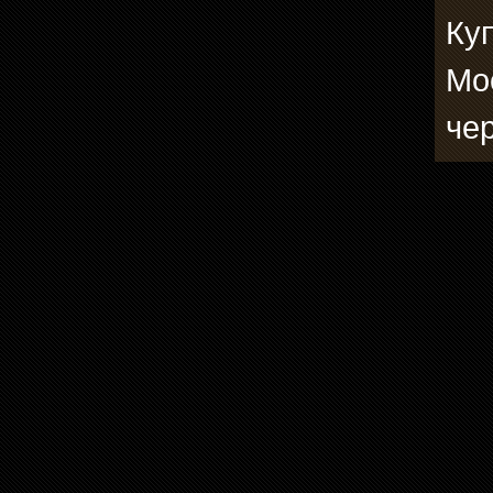
Ку
Мо
че