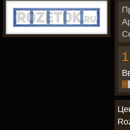
П
А
С
1
В
−
Цен
Roz