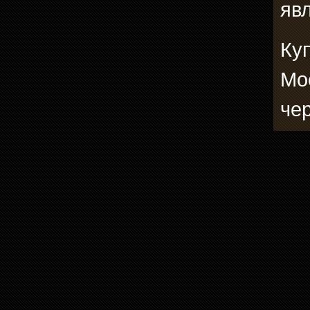
явл
Ку
Мо
че