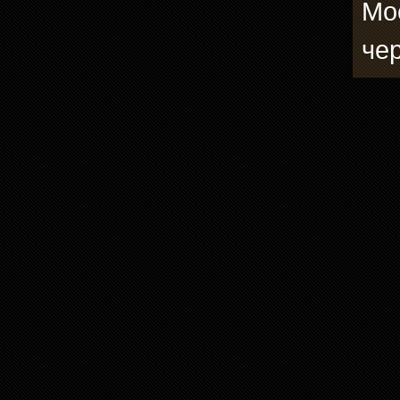
Мо
че