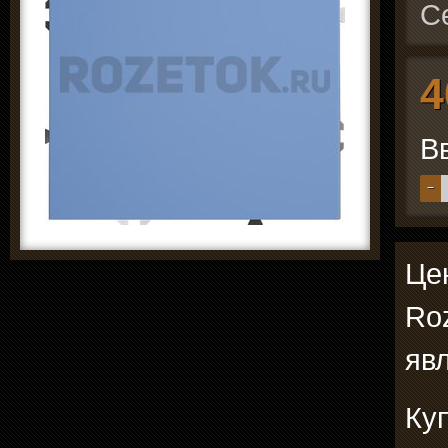
С
4
В
−
Це
Roz
явл
Ку