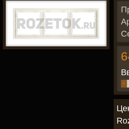
П
А
С
6
В
−
Це
Roz