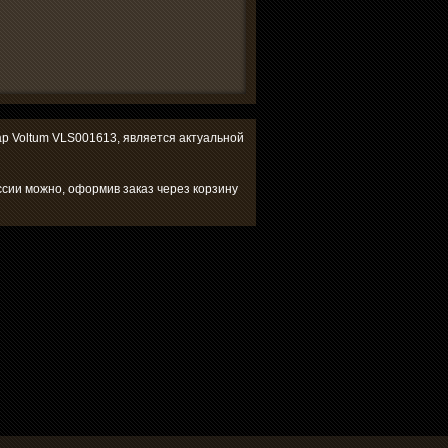
вар Voltum VLS001613, является актуальной
ссии можно, оформив заказ через корзину