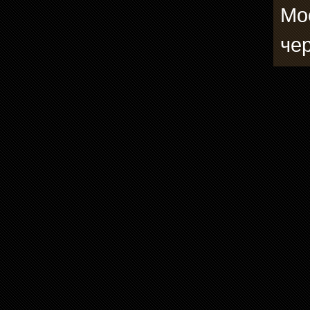
Мо
че