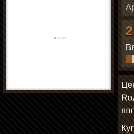
А
2
нет фото
В
−
Цен
Ro
явл
Ку