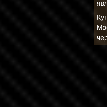
явл
Куп
Мо
че