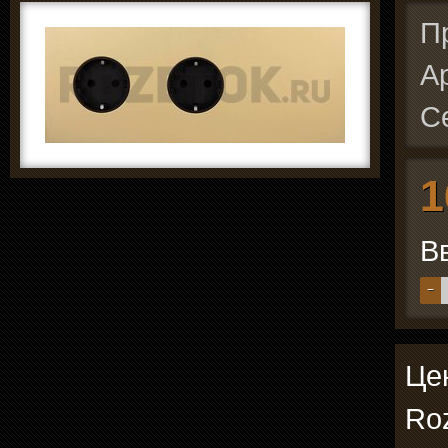
П
А
С
1
В
−
Цен
Roz