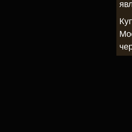
явл
Куп
Мо
че