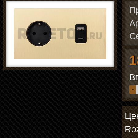
П
А
С
1
В
−
Цен
Roz