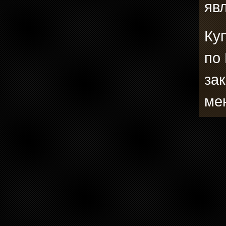
явл
Ку
по
зак
ме