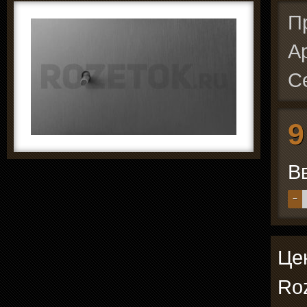
П
А
С
9
В
−
Цен
Roz