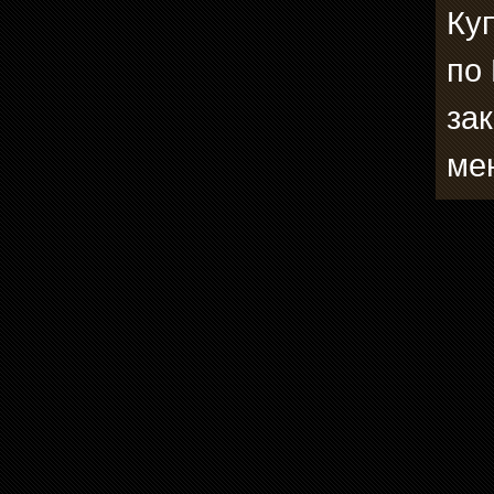
Ку
по
зак
ме