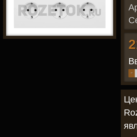
А
С
2
В
−
Цен
Roz
явл