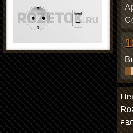
А
С
1
В
−
Цен
Roz
явл