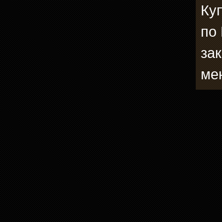
Ку
по
зак
ме