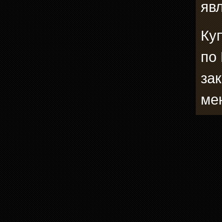
явл
Ку
по
зак
ме