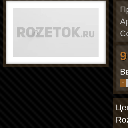
П
А
С
9
В
−
Цен
Roz