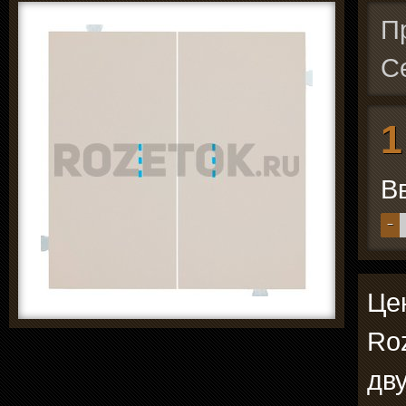
П
С
1
В
−
Цен
Roz
дв