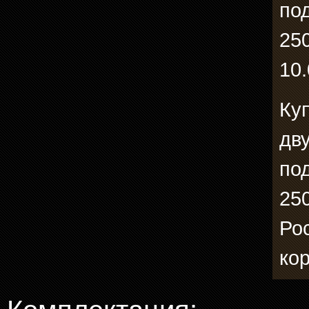
под
250
10.
Ку
дв
под
250
Ро
ко