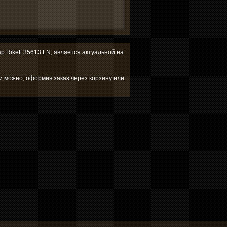
ар Rikett 35613 LN, является актуальной на
ии можно, оформив заказ через корзину или