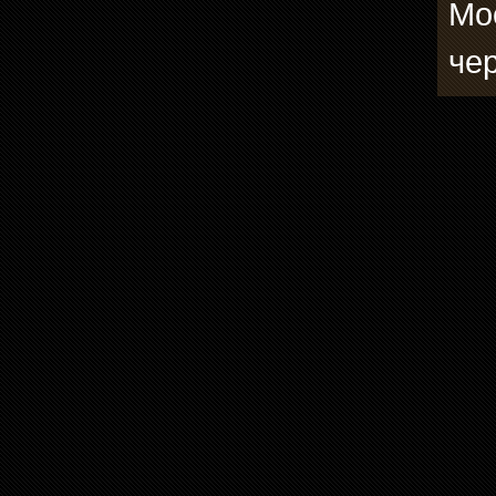
Мо
че