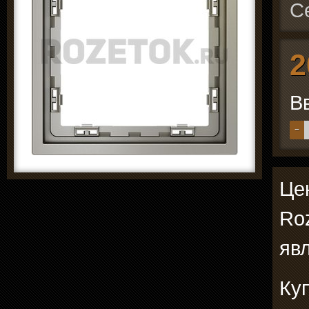
С
2
В
−
Це
Roz
явл
Ку