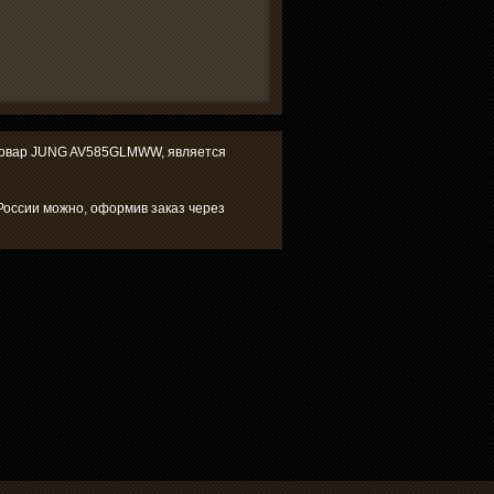
а товар JUNG AV585GLMWW, является
оссии можно, оформив заказ через