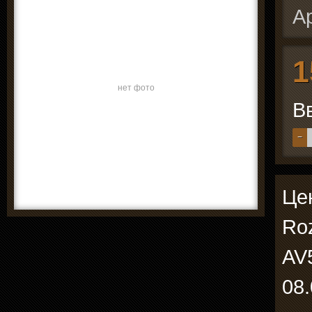
А
1
нет фото
В
−
Цен
Ro
AV
08.