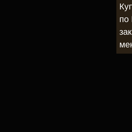
Ку
по
зак
ме