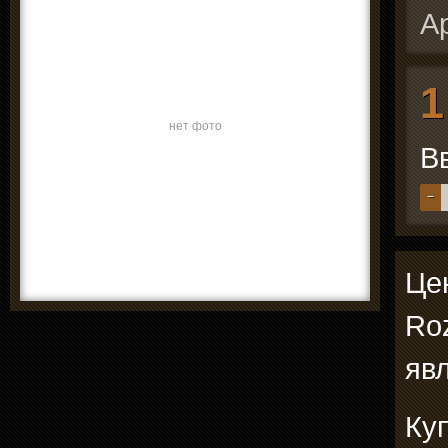
А
1
нет фото
В
−
Цен
Ro
явл
Ку