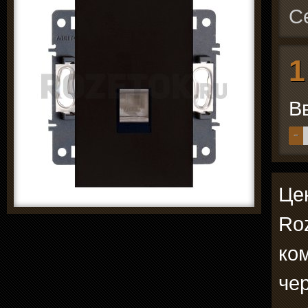
С
1
В
−
Цен
Ro
ко
че