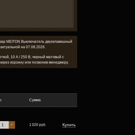
 товар MEITON Выключатель двухклавишный
 актуальной на 07.08.2026.
кой, 10 А / 250 В, черный матовый с
через корзину или позвонив менеджеру.
о
Сумма
Купить
+
1 020
руб.