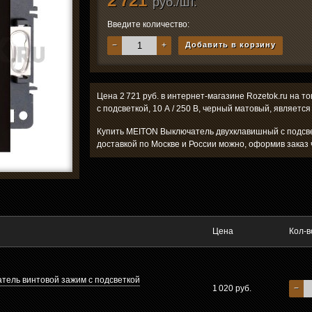
2 721
руб./шт.
Введите количество:
−
+
Добавить в корзину
Цена 2 721 руб. в интернет-магазине Rozetok.ru на
с подсветкой, 10 А / 250 В, черный матовый, является
Купить MEITON Выключатель двухклавишный с подсвет
доставкой по Москве и России можно, оформив заказ 
Цена
Кол-в
тель винтовой зажим с подсветкой
1 020 руб.
−