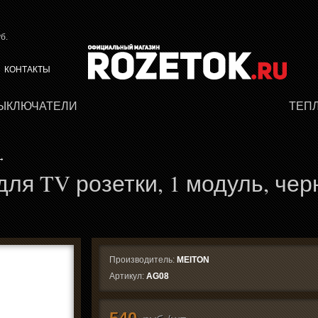
б.
КОНТАКТЫ
ВЫКЛЮЧАТЕЛИ
ТЕП
→
для TV розетки, 1 модуль, че
Производитель:
MEITON
Артикул:
AG08