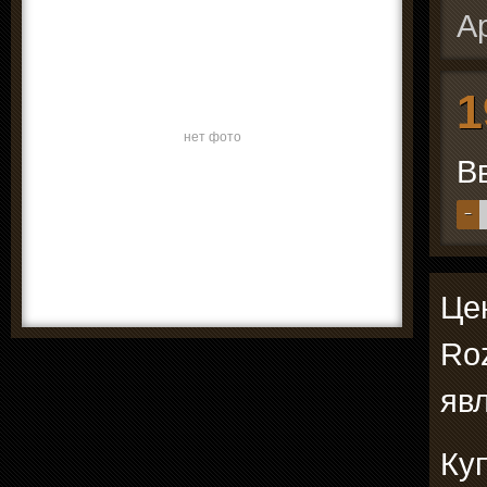
А
1
нет фото
В
−
Це
Roz
явл
Куп