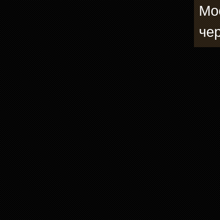
Мо
че