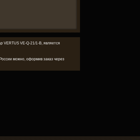
вар VERTUS VE-Q-21/1-B, является
 России можно, оформив заказ через