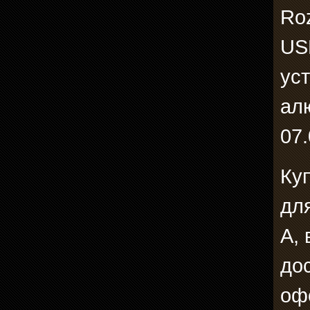
Ro
US
уст
ал
07.
Ку
дл
А, 
до
оф