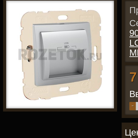
П
С
9
L
М
7
В
−
Цен