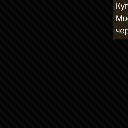
Куп
Мо
че