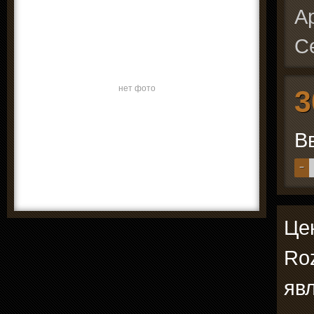
А
С
нет фото
3
В
−
Це
Roz
явл