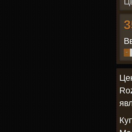
Ц
3
В
−
Цен
Ro
явл
Ку