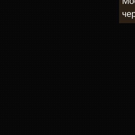
Мо
че