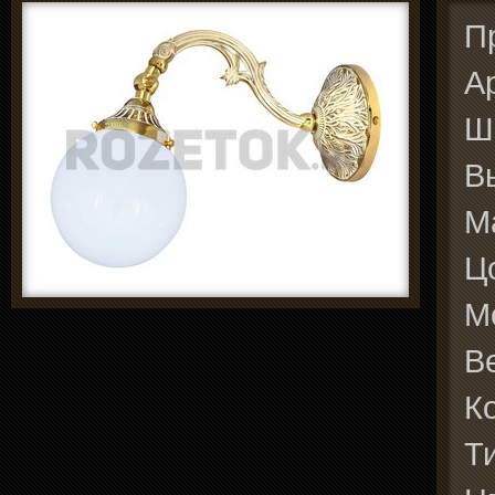
П
А
Ш
В
М
Ц
М
В
К
Т