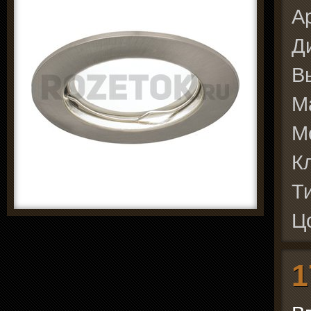
А
Д
В
М
М
К
Т
Ц
1