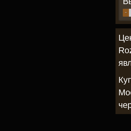
В
−
Це
Ro
явл
Ку
Мо
че