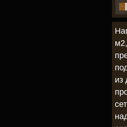
−
На
м2
пр
по
из
пр
се
на