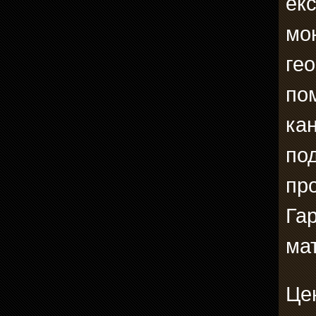
ек
мо
ге
по
ка
по
пр
Га
мат
Цен