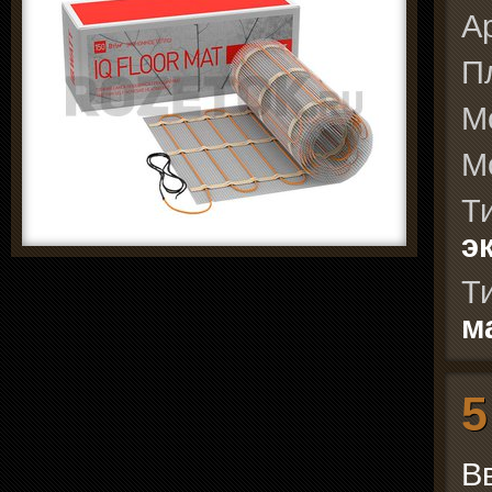
А
П
М
М
Т
э
Т
м
5
В