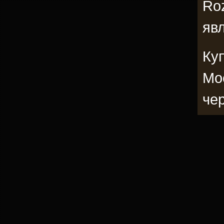
Roz
явл
Куп
Мо
че