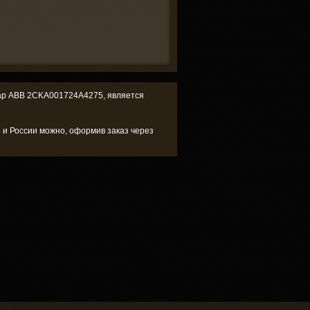
овар ABB 2CKA001724A4275, является
 и России можно, оформив заказ через