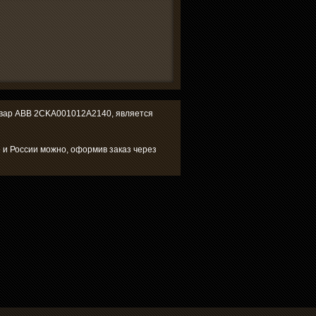
 товар ABB 2CKA001012A2140, является
 и России можно, оформив заказ через