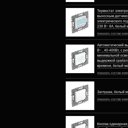
Термостат электро
выносным датчико
электрического по
230 В~ 8А, белый
показать состав ком
Автоматический в
В~ , 40-400Вт, с р
минимальной осве
выдержкой срабат
времени, белый м
показать состав ком
Заглушка, белый 
показать состав ком
Кнопка одинарная, 