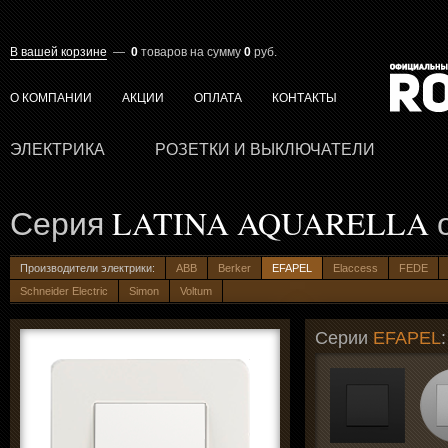
В вашей корзине
—
0
товаров
на сумму
0
руб.
О КОМПАНИИ
АКЦИИ
ОПЛАТА
КОНТАКТЫ
ЭЛЕКТРИКА
РОЗЕТКИ И ВЫКЛЮЧАТЕЛИ
Серия
LATINA AQUARELLA
о
Производители электрики:
ABB
Berker
EFAPEL
Elaccess
FEDE
Schneider Electric
Simon
Voltum
Серии
EFAPEL
: