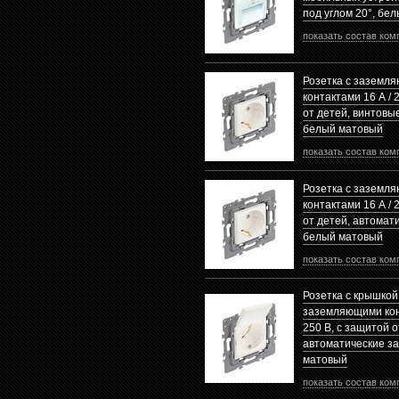
под углом 20°, бе
показать состав ком
Розетка с заземл
контактами 16 А / 
от детей, винтовы
белый матовый
показать состав ком
Розетка с заземл
контактами 16 А / 
от детей, автомат
белый матовый
показать состав ком
Розетка с крышкой
заземляющими кон
250 В, с защитой о
автоматические з
матовый
показать состав ком