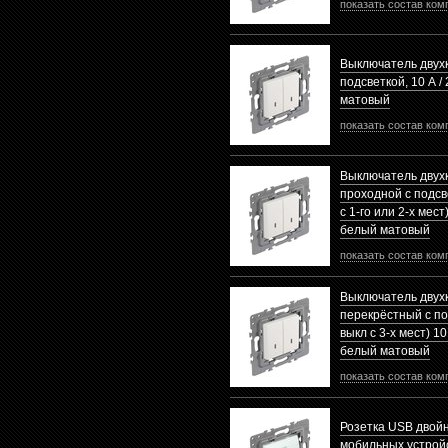
показать состав ком
Выключатель двух
подсветкой, 10 А /
матовый
показать состав ком
Выключатель дву
проходной с подсв
с 1-го или 2-х мест)
белый матовый
показать состав ком
Выключатель двух
перекрёстный с по
выкл с 3-х мест) 10 
белый матовый
показать состав ком
Розетка USB двойн
мобильных устройс