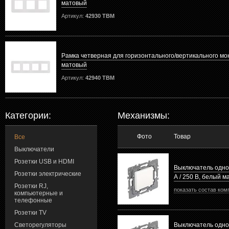
матовый
Артикул:
42930 TBM
Рамка четверная для горизонтального/вертикального мо
матовый
Артикул:
42940 TBM
Категории:
Механизмы:
Фото
Товар
Все
Выключатели
Розетки USB и HDMI
Выключатель одно
Розетки электрические
А / 250 В, белый 
Розетки RJ,
показать состав ком
компьютерные и
телефонные
Розетки TV
Светорегуляторы
Выключатель одн