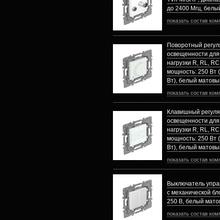
до 2400 Mгц, белы
показать состав ком
Поворотный регул
освещенности для 
нагрузки R, RL, R
мощность: 250 Вт (
Вт), белый матовы
показать состав ком
Клавишный регуля
освещенности для 
нагрузки R, RL, R
мощность: 250 Вт (
Вт), белый матовы
показать состав ком
Выключатель упра
с механической бло
250 В, белый мат
показать состав ком