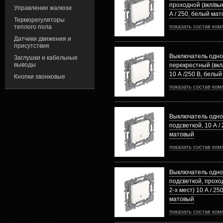
проходной (вкл/вык
Управление жалюзи
А / 250, белый ма
Терморегуляторы
теплого пола
показать состав ком
Датчики движения и
присутствия
Выключатель одн
Заглушки и кабельные
выводы
перекрестный (вкл/
10 А /250 В, белы
Кнопки звонковые
показать состав ком
Выключатель одно
подсветкой, 10 А /
матовый
показать состав ком
Выключатель одно
подсветкой, проход
2-х мест) 10 А / 25
матовый
показать состав ком