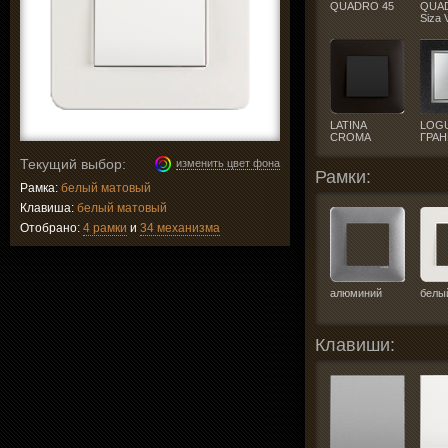
QUADRO 45
QUA
Siza 
LATINA
LOGU
CROMA
ГРАН
Текущий выбор:
изменить цвет фона
Рамки:
Рамка:
белый матовый
Клавиша:
белый матовый
Отобрано:
4 рамки
и
34 механизма
алюминий
белы
Клавиши: