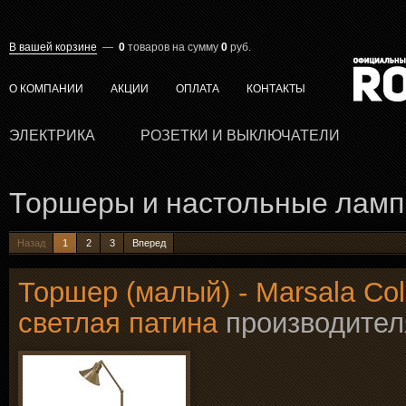
В вашей корзине
—
0
товаров
на сумму
0
руб.
О КОМПАНИИ
АКЦИИ
ОПЛАТА
КОНТАКТЫ
ЭЛЕКТРИКА
РОЗЕТКИ И ВЫКЛЮЧАТЕЛИ
Торшеры и настольные лам
Назад
1
2
3
Вперед
Торшер (малый) - Marsala Coll
светлая патина
производите