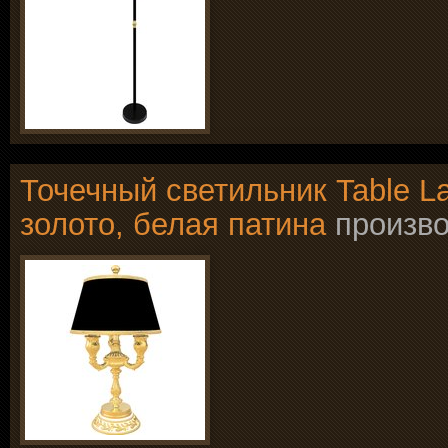
Точечный светильник Table La
золото, белая патина
произв