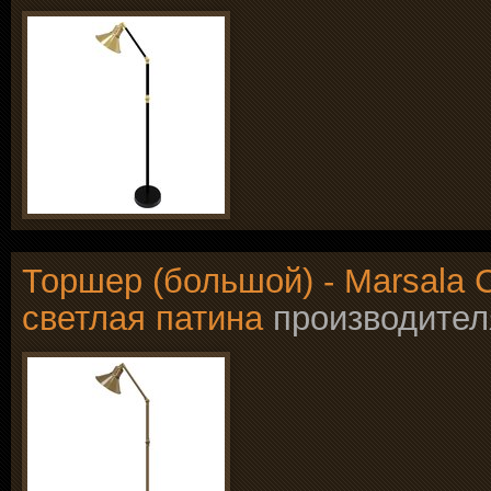
Торшер (большой) - Marsala Co
светлая патина
производите