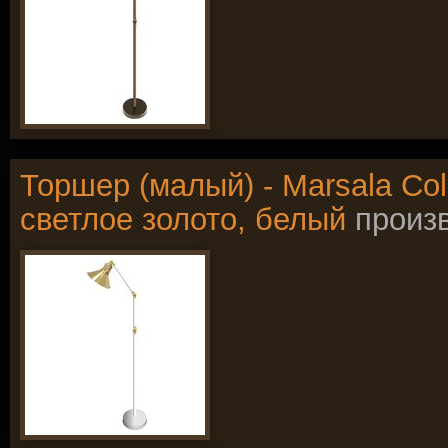
Торшер (малый) - Marsala Coll
светлое золото, белый
произ