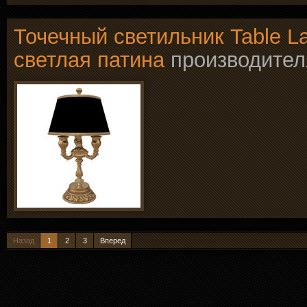
Точечный светильник Table La
светлая патина
производите
Назад
1
2
3
Вперед