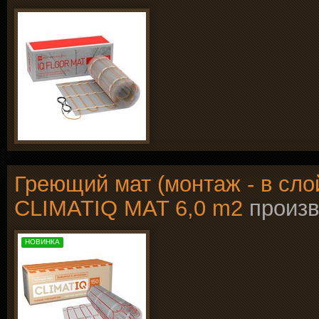
Греющий мат (монтаж - в сло
CLIMATIQ MAT 6,0 m2
произ
НОВИНКА